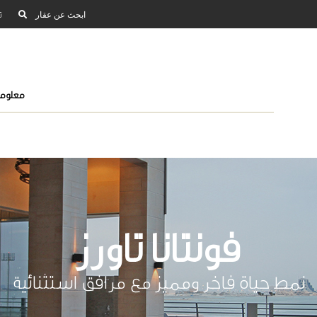
ابحث عن عقار
ت
معلوما
فونتانا تاورز
نمط حياة فاخر ومميز مع مرافق استثنائية