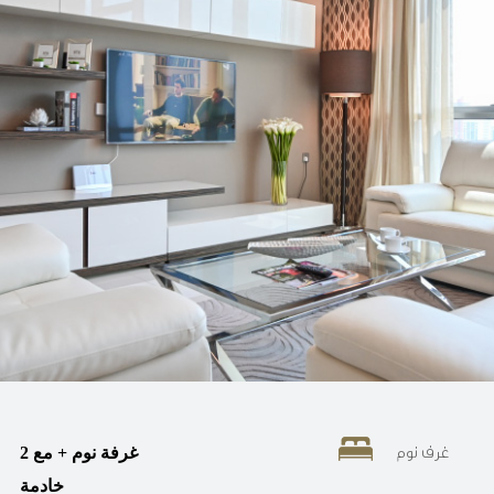
غرف نوم
2 غرفة نوم + مع
خادمة