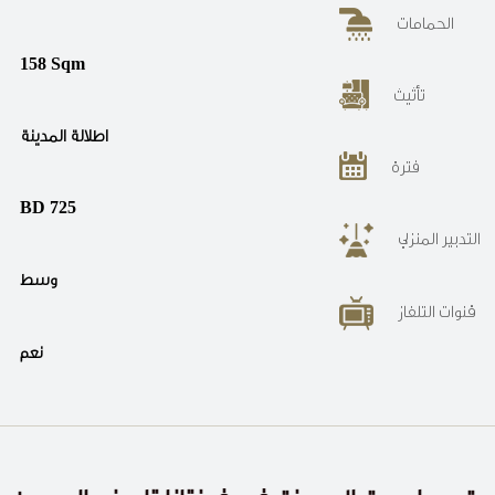
الحمامات
158 Sqm
تأثيث
اطلالة المدينة
فترة
BD 725
التدبير المنزلي
وسط
قنوات التلفاز
نعم