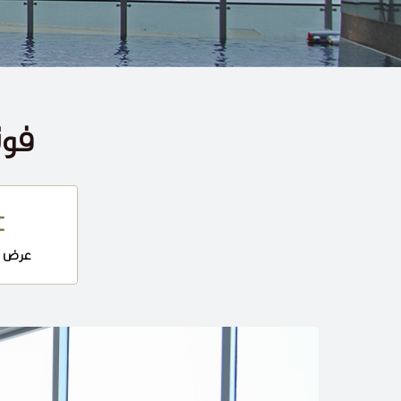
فونتانا 
عرض 360 درجة