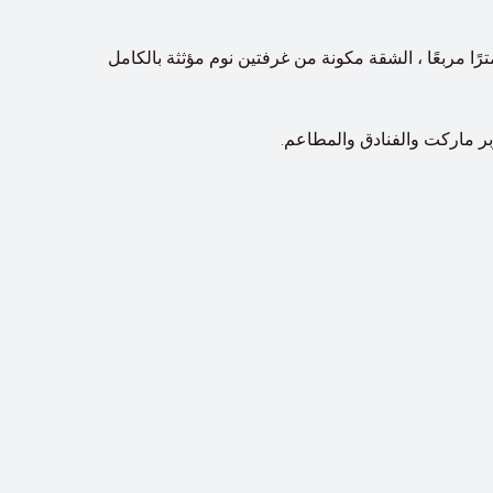
 شقة ذات مساحات واسعة 2 غرف نوم وغرفة خادمة - واجهة المدينة في فونتانا تاورز الواقعة في الجفير. بمساحة 156 مترًا مربعًا ، الشقة مكونة من غرفتين نوم مؤثثة بالكامل
بر ماركت والفنادق والمطاعم.