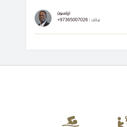
نيلسون
هاتف
+97365007026 :